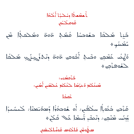
ܬܶܫܡܶܫܬܳܐ ܕܝܳܠܕܰܬ ܐܰܠܳܗܳܐ
ܩܽܘܩܠܺܝܳܘܢ
ܒܰܪ̱ܬ ܡܰܠܟܳܐ ܒܫܽܘܒܚܳܐ ܩܳܡܰܬ̣ ܗ̄ܘܗ̄ ܘܡܰܠܟܬ̣ܳܐ ܡܶܢ
ܝܰܡܺܝܢܳܟ܀
ܘܰܛܥܳܝ ܥܰܡܶܟ̣ܝ̱ ܘܒܶܝܬ̣ ܐܰܒܽܘܟܝ̱ ܗ̄ܘܗ̄ ܕܢܶܬܪܰܓ̣ܪܰܓ̣ ܡܰܠܟܳܐ
ܠܫܽܘܦܪܶܟ̣ܝ̱܀
ܒܰܪܶܟܡܳܪܝ:
ܡܶܢܥܳܠܰܡ ܘܰܥܕܰܡܳܐ ܠܥܳܠܰܡ ܥܳܠܡܺܝܢ ܐܰܡܺܝܢ:
ܥܶܩܒܳܐ
ܩܰܪܶܒܝ̱ ܒܳܥܽܘܬ̣ܳܐ ܚܠܳܦܰܝܢ܇ ܐܳܘ ܫܽܘܒܗܳܪܳܐ ܕܰܡܗܰܝ̈ܡܢܶܐ܇ ܠܺܝܚܺܝܕܳܐ
ܕܰܕܢܰܚ ܡܶܢܶܟ̣ܝ̱܇ ܕܢܶܥܒܶܕ ܪ̈ܰܚܡܶܐ ܥܰܠ ܟܽܠܰܢ܀
ܣܛܳܘܡܶܢ ܩܰܐܠܳܘܣ ܩܽܘܪܶܝܐܠܰܝܣܳܘܢ