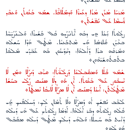
ܪ̈ܰܚܡܶܐ ܥܰܠ ܢܰܦ̈ܫܳܬܰܢ܀
ܡܳܪܝܳܐ ܡܳܪܰܢ ܡܳܪܳܐ ܕܥܺܝܪ̈ܶܐ ܘܰܕܡܰܠܰܐܟ̈ܶܐ. ܫܡܰܥ ܒܳܥܽܘܬܰܢ ܘܰܥܒܶܕ
ܪ̈ܰܚܡܶܐ ܥܰܠ ܢܰܦ̈ܫܳܬܰܢ܀
ܨܠܽܘܬܳܐ ܙܰܝܢܳܐ ܗ̱ܝ ܕܒܳܗ ܐܶܬܢܰܨܰܚܘ ܟܽܠ ܟܰܫܺܝܪ̈ܶܐ: ܘܰܠܢܰܨܺܝ̈ܚܶܐ
ܒܥܶܕܳܢ ܩܺܐܪܤܳܐ ܗܺܝ ܡܶܬܒܰܥܝܳܐ. ܡܶܛܽܠ ܗܳܕܶܐ ܚܰܫܠܳܗ
ܘܡܰܪܩܳܗ ܒܪܳܐ ܕܰܐܠܳܗܳܐ: ܕܢܶܙܕܰܝܢܽܘܢ ܒܳܗ ܥܰܒ̈ܕܰܝ ܡܰܠܟܳܐ
ܒܬܰܟܬܽܘܫܰܝ̈ܗܽܘܢ܀
ܫܳܡܰܥ ܟܽܠܳܐ ܘܰܡܩܰܒܠܳܢܳܐ ܕܰܨܠܰܘ̈ܳܬܳܐ: ܩܪܶܒ ܕܰܢܨܰܠܶܐ ܘܡܰܢ ܠܳܐ
ܢܶܚܒܽܘܨ ܥܰܠ ܒܳܥܽܘܬܳܐ. ܐܶܢ ܗܰܘ ܕܠܳܐ ܤܢܺܝܩ ܨܰܠܺܝ ܒܚܰܫܳܐ
ܡܶܛܽܠܳܬܰܢ: ܐܰܝܢܳܐ ܕܰܤܢܺܝܩ ܐܶܢ ܠܳܐ ܡܨܰܠܶܐ ܠܰܐܝܟܳܐ ܢܶܡܛܶܐ܀
ܠܰܒܶܒ ܢܰܦܫܳܟ ܐܳܘ ܕܰܡܨܰܠܶܐ ܘܠܳܐ ܬܶܡܰܐܢ ܠܳܟ: ܕܰܚܠܳܦܰܝܟ ܗ̱ܺܝ
ܟܽܠܳܗ ܨܠܽܘܬܶܗ ܕܒܰܪ ܐܰܠܳܗܳܐ. ܐܰܪܡܳܐ ܨܠܽܘܬܳܟ ܥܰܠ ܗܳܝ ܕܺܝܠܶܗ
ܕܺܐܝܬ ܒܳܗ ܚܰܝܠܳܐ: ܘܰܠܗܳܝ ܕܺܝܠܳܟ ܡܶܛܽܠ ܕܺܝܠܶܗ ܡܩܰܒܶܠ
ܗ̱ܽܘ ܠܳܗ܀