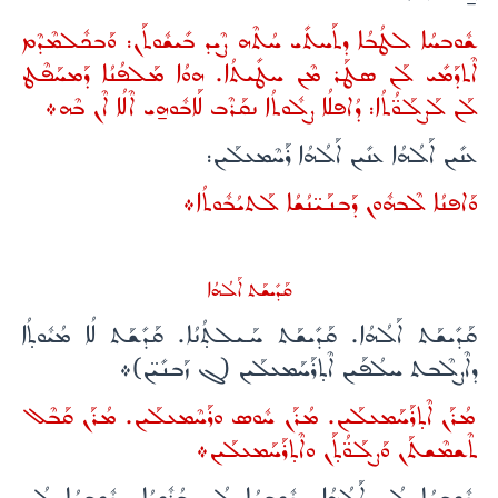
ܫܽܘܒܚܳܐ ܠܛܳܒܳܐ ܕܬܰܚܬܺܝ ܚܳܬܶܗ ܨܶܝܕ ܒܺܝܫܽܘܬܰܢ: ܘܰܒܟܽܠܡܶܕܶܡ
ܐܶܬܕܰܡܺܝ ܠܰܢ ܤܛܰܪ ܡܶܢ ܚܛܺܝܬܳܐ. ܗܘܳܐ ܡܰܠܦܳܢܳܐ ܕܰܡܚܰܦܶܛ
ܠܰܢ ܠܰܨܠܰܘ̈ܳܬܳܐ: ܕܳܐܦܠܳܐ ܨܠܽܘܬܳܐ ܢܩܰܪܶܒ ܠܰܐܒܽܘܗ̱ܝ ܐܶܠܳܐ ܐܶܢ ܒܶܗ܀
ܥܢܺܝܢ ܐܰܠܳܗܳܐ ܥܢܺܝܢ ܐܰܠܳܗܳܐ ܪܰܚܶܡܥܠܰܝܢ:
ܘܰܐܦܢܳܐ ܠܶܒܗܽܘܢ ܕܰܒܢܰܝ̈ܢܳܫܳܐ ܠܰܬܝܳܒܽܘܬܳܐ܀
ܩܰܕܺܝܫܰܬ ܐܰܠܳܗܳܐ
ܩܰܕܺܝܫܰܬ ܐܰܠܳܗܳܐ. ܩܰܕܺܝܫܰܬ ܚܰܝܠܬ̣ܳܢܳܐ. ܩܰܕܺܫܰܬ ܠܳܐ ܡܳܝܽܘܬ̣ܳܐ
ܕܐܶܨܠܶܒܬ ܚܠܳܦܰܝܢ ܐܶܬ̣ܪܰܚܰܡܥܠܰܝܢ (ܓ ܙܰܒܢܺܝ̈ܢ)܀
ܡܳܪܰܢ ܐܶܬ̣ܪܰܚܰܡܥܠܰܝܢ. ܡܳܪܰܢ ܚܽܘܣ ܘܪܰܚܶܡܥܠܰܝܢ. ܡܳܪܰܢ ܩܰܒܶܠ
ܬܶܫܡܶܫܬܰܢ ܘܰܨܠܰܘ̈ܳܬ̣ܰܢ ܘܐܶܬ̣ܪܰܚܰܡܥܠܰܝܢ܀