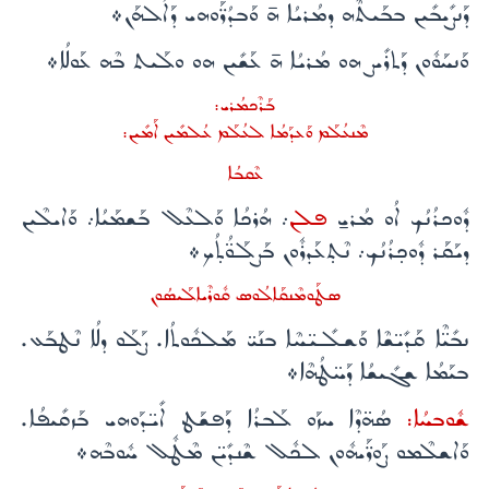
ܕܰܢܨܺܝܒܺܝܢ ܒܒܰܝܬܶܗ ܕܡܳܪܝܳܐ ܗ̄ ܘܰܒܕܳܪ̈ܰܘܗܝ ܕܰܐܠܳܗܰܢ܀
ܘܰܢܚܰܘܽܘܢ ܕܰܬܪܺܝܨ ܗܘ ܡܳܪܝܳܐ ܗ̄ ܥܰܫܺܝܢ ܗܘ ܘܠܰܝܬ ܒܶܗ ܥܰܘܠܳܐ܀
ܒܰܪܶܟܡܳܪܝ:
ܡܶܢܥܳܠܰܡ ܘܰܥܕܰܡܳܐ ܠܥܳܠܰܡ ܥܳܠܡܺܝܢ ܐܰܡܺܝܢ:
ܥܶܩܒܳܐ
ܕܽܘܟܪܳܢܳܟ ܐܳܘ ܡܳܪܝ̱
ܦܠܢ
܇ ܗܳܪܟܳܐ ܘܰܠܥܶܠ ܒܰܫܡܰܝܳܐ܇ ܘܰܐܝܠܶܝܢ
ܕܝܰܩܰܪ ܕܽܘܟ̣ܪܳܢܳܟ܇ ܢܶܬ̣ܥܰܕܪܽܘܢ ܒܰܨܠܰܘ̈ܳܬ̣ܳܟ܀
ܣܛܰܘܡܶܢܩܰܐܠܳܘܣ ܩܽܘܪܶܝܐܠܰܝܣܳܘܢ
ܢܒܺܝ̈ܶܐ ܩܰܕܺܝ̈ܫܶܐ ܘܰܫܠܺܝ̈ܚܶܐ ܒܢܰܝ̈ ܡܰܠܟܽܘܬܳܐ. ܨܰܠܰܘ ܕܠܳܐ ܢܶܛܒܰܥ.
ܒܝܰܡܳܐ ܫܓܺܝܫܳܐ ܕܰܚ̈ܛܳܗܶܐ܀
ܫܽܘܒܚܳܐ:
ܣܳܗ̈ܕܶܐ ܚܙܰܘ ܠܰܒܪܳܐ ܕܰܦܫܰܛ ܐܺܝ̈ܕܰܘܗܝ ܒܰܙܩܺܝܦܳܐ.
ܘܰܐܫܠܶܡܘ ܨܰܘܪ̈ܰܝܗܽܘܢ ܠܟܽܠ ܫܶܢܕܺܝ̈ܢ ܡܶܛܽܠ ܚܽܘܒܶܗ܀