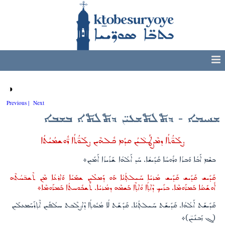
◑
Previous |
Next
ܫܚܝܡܐ - ܕܬܠܬܫܥܝ̈ܢ ܕܬܠܬܐ ܒܫܒܐ
ܨܠܰܘ̈ܳܬܳܐ ܕܡܶܨܛܰܠ̈ܝܳܢ ܩܕܳܡ ܟܽܠܗܶܝܢ ܨܠܰܘ̈ܳܬܳܐ ܪ̈ܽܘܫܡܳܝܳܬܳܐ
ܒܫܶܡ ܐܰܒܳܐ ܘܰܒܪܳܐ ܘܪܽܘܚܳܐ ܩܰܕܺܝܫܳܐ. ܚܰܕ ܐܰܠܳܗܳܐ ܫܰܪܺܝܪܳܐ ܐܰܡܺܝܢ܀
ܩܰܕܺܝܫ ܩܰܕܺܝܫ ܩܰܕܺܝܫ ܡܳܪܝܳܐ ܚܰܝܠܬ̣ܳܢܳܐ ܗܰܘ ܕܰܡܠܶܝܢ ܫܡܰܝܳܐ ܘܰܐܪܥܳܐ ܡܶܢ ܬܶܫܒ̈ܚܳܬܶܗ
ܐܽܘܫܰܥܢܳܐ ܒܰܡܪ̈ܰܘܡܶܐ. ܒܪܺܝܟ ܕܶܐܬ̣ܳܐ ܘܳܐܬ̣ܶܐ ܒܰܫܡܶܗ ܕܡܳܪܝܳܐ. ܬܶܫܒܽܘܚܬܳܐ ܒܰܡܪ̈ܰܘܡܶܐ܀
ܩܰܕܺܝܫܰܬ ܐܰܠܳܗܳܐ. ܩܰܕܺܝܫܰܬ ܚܰܝܠܬ̣ܳܢܳܐ. ܩܰܕܺܫܰܬ ܠܳܐ ܡܳܝܽܘܬ̣ܳܐ ܕܶܐܨܠܶܒܬ ܚܠܳܦܰܝܢ ܐܶܬ̣ܪܰܚܰܡܥܠܰܝܢ
(ܓ ܙܰܒܢܺܝ̈ܢ)܀