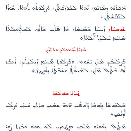
ܕܽܘܟܪܳܢܳܗ̇ ܕܡܰܪܝܰܡ܇ ܢܶܗܘܶܐ ܠܒܽܘܪ̈ܟܳܬ̣ܰܢ܇ ܘܰܨܠܽܘܬ̣ܳܗ̇ ܬܶܗܘܶܐ܇ ܫܽܘܪܳܐ
ܠܢܰܦ̈ܫܳܬ̣ܰܢ܀
ܫܽܘܒܚܳܐ:
ܪܺܝܚܳܐ ܒܰܣܺܝܡܳܐ܇ ܗܳܐ ܦܳܐܰܚ ܒܳܐܐܰܪ܇ ܠܰܒܬ̣ܽܘܠܬܳܐ
ܡܰܪܝܰܡ ܝܳܠܕܰܬ̣ ܐܰܠܳܗܳܐ܀
ܡܳܪܝܳܐ ܪܰܚܶܡܥܠܰܝܢ ܘܥܰܕܰܪܰܝܢ
ܒܰܨܠܺܝܒܳܟ ܡܳܪܰܢ ܝܶܫܽܘܥ܇ ܘܒܰܨܠܽܘܬ̣ ܡܰܪܝܰܡ ܕܺܝܠܶܕܬܳܟ܇ ܐܰܥܒܰܪ
ܐܳܦ ܒܰܛܶܠ ܡܶܢܰܢ܇ ܠܡܰܚܘ̈ܳܬ̣ܳܐ ܘܫܰܒ̈ܛܶܐ ܕܪܽܘܓ̣ܙܳܐ܀
ܐ̱ܚܪܺܢܳܐ ܒܫܽܘܠܳܡܳܐ
ܒܰܠܒܽܘܫܳܐ ܕܕܰܗܒܳܐ ܕܰܐܘܦܺܝܪ ܗ̄ܘܗ̄ ܫܡܰܥܝ̱ ܒܪܰܬܝ̱ ܘܰܚܙܳܝ ܘܰܨܠܳܝ
ܐܶܕܢܶܟܝ̱܀
ܡܶܛܽܠ ܕܗܽܘܝܽܘ ܡܳܪܶܟܝ̱ ܣܓܽܘܕܝ̱ ܠܶܗ ܗ̄ܘܗ̄ ܘܒܰܪܬ ܨܽܘܪ