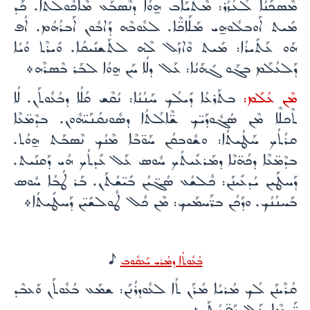
ܡܶܤܟܺܢܳܐ ܠܳܥܳܙܳܪ: ܡܶܬܝܰܐܰܒ ܗ̱ܘܳܐ ܕܢܶܤܒܰܥ ܡܶܐܟܽܘܠܬܳܐ. ܟܰܕ
ܡܺܝܬ ܐܰܘܒܠܽܘܗ̱ܝ ܡܰܠܰܐܟ̈ܶܐ. ܠܥܽܘܒܶܗ ܕܰܐܒܽܘܢ ܐܰܒܪܳܗܳܡ. ܐܳܦ
ܗܰܘ ܥܰܬܺܝܪܳܐ: ܡܺܝܬ ܘܶܐܙܰܠ ܠܶܗ ܠܬܰܫܢܺܝܩܳܐ. ܘܺܝܪܶܬ ܘܳܝܳܐ
ܕܰܠܥܳܠܰܡ ܒܓܰܘ ܓܺܗܰܢܳܐ: ܥܰܠ ܕܠܳܐ ܚܰܢ ܗ̱ܘܳܐ ܠܒܰܪ ܒܶܤܪܶܗ܀
ܡܶܢ ܥܳܠܰܡ:
ܒܬܰܪܥܳܐ ܕܺܝܠܳܟ ܚܰܢܳܢܳܐ: ܢܳܩܶܫ ܩܳܠܳܐ ܕܒܳܥܽܘܬܰܢ. ܠܳܐ
ܬܶܟܠܶܐ ܡܶܢ ܤܳܓܽܘܕܰܝ̈ܟ ܫ̈ܶܐܠܳܬܳܐ ܕܤܽܘܢܩܳܢܰܝ̈ܗܽܘܢ. ܒܕܶܡ̈ܥܶܐ
ܩܪܳܬܳܟ ܚܰܛܳܝܬܳܐ: ܘܫܽܘܒܩܳܢ ܚܰܘ̈ܒܶܐ ܡܶܢܳܟ ܢܶܤܒܰܬ ܗ̱ܘܳܬ.
ܒܕܶܡ̈ܥܶܐ ܕܟܳܗ̈ܢܶܐ ܕܡܰܪܥܺܝܬܳܟ ܚܽܘܣ ܥܰܠ ܥܺܕܬܳܟ ܗܳܝ ܕܰܩܢܰܝܬ.
ܕܰܚܛܰܝܢ ܝܳܕܥܺܝܢܰܢ: ܟܽܠܫܳܥ ܤܳܓ̈ܝܳܢ ܒܺܝ̈ܫܳܬܰܢ. ܒܰܪ ܛܳܒܳܐ ܚܽܘܣ
ܒܰܚܢܳܢܳܟ. ܘܕܰܟܳܢ ܒܪ̈ܰܚܡܰܝܟ: ܡܶܢ ܟܽܠ ܛܽܘܠܫܺܝ̈ܢ ܕܰܚܛܺܝܬܳܐ܀
H
ܒܳܥܽܘܬܳܐ ܕܡܳܪܝ ܝܰܥܩܽܘܒ
ܩܳܪܶܝܢܰܢ ܠܳܟ ܡܳܪܝܳܐ ܡܳܪܰܢ ܬܳܐ ܠܥܽܘܕܪܳܢܰܢ: ܫܡܰܥ ܒܳܥܽܘܬܰܢ ܘܰܥܒܶܕ