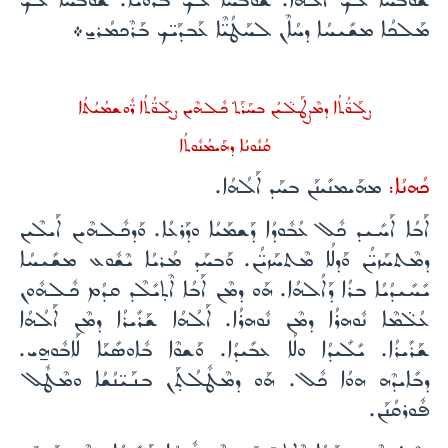
ܫܽܘܒܚܳܐ ܠܳܟ ܐܰܠܳܗܳܐ. ܫܽܘܒܚܳܐ ܠܳܟ ܒܳܪܽܘܝܳܐ. ܫܽܘܒܚܳܐ ܠܳܟ
ܡܰܠܟܳܐ ܡܫܺܝܚܳܐ ܕܚܳܐܶܢ ܠܚܰܛܳܝ̈ܶܐ ܥܰܒܕܰܝ̈ܟ ܒܰܪܶܟܡܳܪܝ̱܀
ܨܠܰܘ̈ܳܬܳܐ ܕܡܶܨܛܰܠ̈ܝܳܢ ܒܚܰܪܰܬ݀ ܟܽܠܗܶܝܢ ܨܠܰܘ̈ܳܬܳܐ ܪ̈ܽܘܫܡܳܝܳܬܳܐ
ܩܳܢܽܘܢܳܐ ܕܗܰܝܡܳܢܽܘܬܳܐ
ܟܳܗܢܳܐ:
ܡܗܰܝܡܢܺܝܢܰܢ ܒܚܰܕ ܐܰܠܳܗܳܐ.
ܐܰܒܳܐ ܐܰܚܺܝܕ ܟܽܠ ܥܳܒܽܘܕܳܐ ܕܰܫܡܰܝܳܐ ܘܕܰܪܥܳܐ. ܘܰܕܟܽܠܗܶܝܢ ܐܰܝܠܶܝܢ
ܕܡܶܬܚܰܙܝ̈ܳܢ ܘܰܕܠܳܐ ܡܶܬܚܰܙܝ̈ܳܢ. ܘܰܒܚܰܕ ܡܳܪܝܳܐ ܝܶܫܽܘܥ ܡܫܺܝܚܳܐ
ܝܺܚܺܝܕܳܝܳܐ ܒܪܳܐ ܕܰܐܠܳܗܳܐ. ܗܰܘ ܕܡܶܢ ܐܰܒܳܐ ܐܶܬ̣ܝܺܠܶܕ ܩܕܳܡ ܟܽܠܗܽܘܢ
ܥܳܠ̈ܡܶܐ ܢܽܘܗܪܳܐ ܕܡܶܢ ܢܽܘܗܪܳܐ. ܐܰܠܳܗܳܐ ܫܰܪܺܝܪܳܐ ܕܡܶܢ ܐܰܠܳܗܳܐ
ܫܰܪܺܝܪܳܐ. ܝܺܠܺܝܕܳܐ ܘܠܳܐ ܥܒܺܝܕܳܐ. ܘܰܫܘܶܐ ܒܽܐܘܣܺܝܰܐ ܠܰܐܒܽܘܗ̱ܝ.
ܕܒܺܐܝܕܶܗ ܗܘܳܐ ܟܽܠ. ܗܰܘ ܕܡܶܛܽܠܳܬ̣ܰܢ ܒܢܰܝ̈ܢܳܫܳܐ ܘܡܶܛܽܠ
ܦܽܘܪܩܳܢܰܢ.