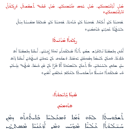
ܡܳܪܰܢ ܐܶܬ̣ܪܰܚܰܡܥܠܰܝܢ. ܡܳܪܰܢ ܚܽܘܣ ܘܪܰܚܶܡܥܠܰܝܢ. ܡܳܪܰܢ ܩܰܒܶܠ ܬܶܫܡܶܫܬܰܢ ܘܰܨܠܰܘ̈ܳܬ̣ܰܢ
ܘܶܐܬ̣ܪܰܚܰܡܥܠܰܝܢ܀
ܫܽܘܒܚܳܐ ܠܳܟ ܐܰܠܳܗܳܐ. ܫܽܘܒܚܳܐ ܠܳܟ ܒܳܪܽܘܝܳܐ. ܫܽܘܒܚܳܐ ܠܳܟ ܡܰܠܟܳܐ ܡܫܺܝܚܳܐ ܕܚܳܐܶܢ
ܠܚܰܛܳܝ̈ܶܐ ܥܰܒܕܰܝ̈ܟ ܒܰܪܶܟܡܳܪܝ̱܀
ܨܠܽܘܬܳܐ ܡܳܪܳܢܳܝܬܳܐ
ܐܰܒܽܘܢ ܕܒܰܫܡܰܝܳܐ ܢܶܬܩܰܕܰܫ ܫܡܳܟ ܬܺܐܬܶܐ ܡܰܠܟܽܘܬܳܟ ܢܶܗܘܶܐ ܨܶܒܝܳܢܳܟ. ܐܰܝܟܰܢܳܐ ܕܒܰܫܡܰܝܳܐ ܐܳܦ
ܒܰܐܪܥܳܐ. ܗܰܒܠܰܢ ܠܰܚܡܳܐ ܕܣܽܘܢܩܳܢܰܢ ܝܰܘܡܳܢܳܐ. ܘܰܫܒܽܘܩ ܠܰܢ ܚܰܘܒܰܝ̈ܢ ܘܰܚܛܳܗܰܝ̈ܢ ܐܰܝܟܰܢܳܐ ܕܳܐܦ
ܚܢܰܢ ܫܒܰܩܢ ܠܚܰܝܳܒܰܝ̈ܢ. ܘܠܳܐ ܬܰܥܠܰܢ ܠܢܶܣܝܽܘܢܳܐ ܐܶܠܳܐ ܦܰܨܳܐ ܠܰܢ ܡܶܢ ܒܺܝܫܳܐ. ܡܶܛܽܠ ܕܕܺܝܠܳܟ
ܗܺܝ ܡܰܠܟܽܘܬܳܐ ܘܚܰܝܠܳܐ ܘܬܶܫܒܽܘܚܬܳܐ ܠܥܳܠܰܡ ܥܳܠܡܺܝܢ ܐܰܡܺܝܢ܀
ܣܶܕܪܳܐ ܕܰܬܝܳܒܘܽܬܳܐ:
ܦܪܽܘܡܝܽܘܢ
ܬܶܫܒܽܘܚܬܳܐ ܠܗܰܘ ܪܳܡܳܐ ܘܰܡܥܰܠܝܳܐ ܒܺܐܝܬܽܘܬܶܗ ܕܡܶܢ
ܚܰܝ̈ܠܰܘܳܬܳܐ ܥܶܠܳܝ̈ܶܐ ܡܶܙܕܰܝܰܚ ܘܡܶܢ ܐܰܪ̈ܥܳܢܳܝܶܐ ܡܶܣܬܓܶܕ