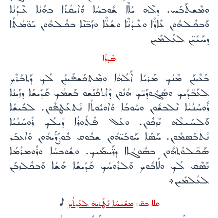
ܘܡܶܫܬܰܒܰܚ. ܕܠܶܗ ܝܳܐܶܐ ܫܽܘܒܚܳܐ ܘܺܐܝܩܳܪܳܐ ܒܗܳܢܳܐ ܥܶܕܳܢܳܐ
ܘܰܒܟܽܠܗܽܘܢ ܥܺܐܕ̈ܶܐ ܘܥܶܕܳܢ̈ܶܐ ܘܫܳܥ̈ܶܐ ܘܙܰܒ̈ܢܶܐ ܒܟܽܠܗܽܘܢ ܝܰܘ̈ܡܳܬܳܐ
ܕܚܰܝܰܝ̈ܢ ܠܥܳܠܡܺܝܢ
ܣܶܕܪܳܐ
ܒܳܥܶܝܢܰܢ ܡܶܢܳܟ ܡܳܪܝܳܐ ܐܰܠܳܗܳܐ ܘܡܶܬܟܰܫܦܺܝܢܰܢ ܠܳܟ ܕܰܬܒܰܪܶܟ
ܠܥܰܒ̈ܕܰܝܟ ܘܣܳܓܽܘܕܰܝ̈ܟ ܗܳܢܽܘܢ ܕܶܐܬܟܰܢܰܫܘ ܒܰܫܡܳܟ ܩܰܕܺܝܫܳܐ ܕܙܰܝܢܳܐ
ܪܽܘܚܳܢܳܝܳܐ ܢܶܠܒܫܽܘܢ ܘܚܽܘܒܳܐ ܘܰܐܘܝܽܘܬܳܐ ܢܶܬܥܰܛܦܽܘܢ. ܠܒܺܝܫܳܐ
ܘܰܠܚܰܝܠܶܗ ܢܶܙܟܽܘܢ. ܘܥܰܠ ܦܳܬܽܘܪܳܐ ܕܺܝܠܳܟ ܪܽܘܚܳܢܳܝܳܐ
ܢܶܬܒܰܣܡܽܘܢ. ܚܰܣܳܐ ܚܰܘܒܰܝ̈ܗܽܘܢ ܫܒܽܘܩ ܒܽܘܨܳܪ̈ܰܝܗܽܘܢ ܘܰܐܥܒܰܪ
ܣܰܟ̈ܠܘܳܬܗܽܘܢ ܒܣܽܘܓܳܐܐ ܕܪ̈ܰܚܡܰܝܟ. ܘܫܽܘܒܚܳܐ ܘܪܽܘܡܪܳܡܳܐ
ܢܰܣܶܩ ܠܳܟ ܘܠܰܐܒܽܘܟ ܘܰܠܪܽܘܚܳܟ ܩܰܕܺܝܫܳܐ ܗܳܫܳܐ ܘܰܒܟܽܠܙܒܰܢ
ܠܥܳܠܡܺܝܢ܀
H
ܩܠܐ ܒܩ̄:
ܡܫܺܝܚܳܐ ܢܰܛܰܪܝܗ̇ ܠܥܺܕܬܳܟ