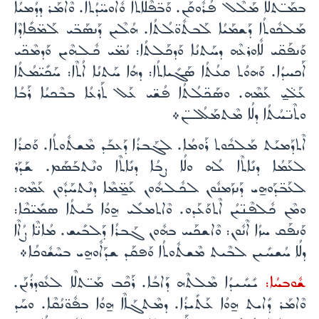
ܒܡܰـ̈ܬܠܶܐ ܡܰܠܶܠ ܦܳܪܽܘܩܰܢ. ܘܰܒ̈ܦܶܠܳܐܬܳܐ ܘܽܐܘܚ̈ܕܳܬܳܐ. ܘܶܐܡܰܪ ܕܕܳܡܝܳܐ
ܡܰܠܟܽܘܬܳܐ ܕܰܫܡܰܝܳܐ ܠܰܒܬܽܘ̈ܠܳܬܳܐ. ܗܳܠܶܝܢ ܕܰܢܤܰܒ̈ܝ ܠܰܡ̈ܦܺܐܕܶܐ
ܘܰܢܦܰܩ̈ܝ ܠܽܐܘܪܥܶܗ ܕܚܰܬܢܳܐ ܘܰܕܟܰܠܬܳܐ: ܢܳܡ̈ܝ ܟܽܠܗܶܝܢ ܘܰܕܡܶܟ̈ܝ
ܐܰܟܚܕܳܐ. ܘܰܗܘܳܬ ܩܥܳܬܳܐ ܤܰܓܺܝܐܬܳܐ: ܕܗܳܐ ܚܰܬܢܳܐ ܐܳܬܶܐ: ܚܰܟܺܝ̈ܡܳܬܳܐ
ܥܰܠ̈ܝ̱ ܥܰܡܶܗ. ܘܤܰܟ̈ܠܳܬܳܐ ܦܳܫ̈ܝ ܥܰܠ ܬܰܪܥܳܐ ܒܒܶܟܝܳܐ ܪܰܒܳܐ
ܘܬܶܢ̈ܚܳܬܳܐ ܕܠܳܐ ܡܶܬܡܰܠܳܠــ̈ܢ܀
ܐܶܬܕܰܡܝܰܬ ܡܰܠܟܽܘܬ ܪܰܘܡܳܐ. ܠܓܰܒܪܳܐ ܕܰܥܒܰܕ ܡܶܫܬܽܘܬܳܐ. ܘܰܩܪܳܐ
ܠܥܰܡܳܐ ܕܢܺܐܬܶܐ ܠܳܗ ܘܠܳܐ ܨܒܳܐ ܕܢܺܐܬܶܐ ܘܢܶܬܒܰܤܰܡ. ܫܰܕܰܪ
ܠܥܰܒ̈ܕܰܘܗ̱ܝ ܕܰܢܙܰܡܢܽܘܢ ܠܟܽܠܗܽܘܢ ܥܰܡ̱̈ܡܶܐ ܕܢܶܬܚܰܕܽܘܢ ܥܰܡܶܗ:
ܘܡܶܢ ܟܽܠܦܶܢ̈ܝܳܢ ܐܶܬܘܰܥܰܕܘ. ܘܶܐܬܡܠܺܝ ܗ̱ܘܳܐ ܒܰܝܬܳܐ ܤܡܺܝ̈ܟܶܐ:
ܘܰܢܦܰܩ ܚܙܳܐ ܐܶܢܽܘܢ: ܘܶܐܫܟܰܚ ܒܗܽܘܢ ܓܰܒܪܳܐ ܕܰܠܒܺܝܫ. ܡܳܐܢ̈ܶܐ ܨܳܐܶܐ
ܕܠܳܐ ܚܳܫܚܺܝܢ ܠܒܶܝܬ ܡܶܫܬܽܘܬܳܐ ܘܰܦܩܰܕ ܫܕܰܐܽܘܗ̱ܝ ܒܚܶܫܽܘܟܳܐ܀
ܫܽܘܒܚܳܐ:
ܝܺܚܺܝܕܳܐ ܡܶܠܬܶܗ ܕܰܐܒܳܐ. ܪܰܟܶܒ ܡܰـ̈ܬܠܶܐ ܠܥܽܘܕܪܳܢܰܢ.
ܘܶܐܡܰܪ ܕܺܐܝܬ ܗ̱ܘܳܐ ܥܰܬܺܝܪܳܐ. ܕܡܶܬܓܰܐܶܐ ܗ̱ܘܳܐ ܒܦܽܘ̈ܢܳܩܶܐ. ܘܚܰܕ