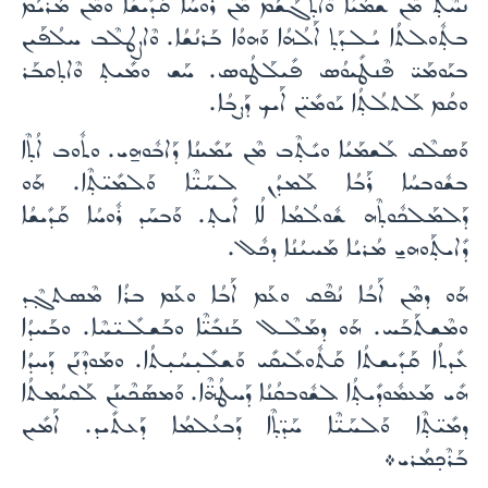
ܢܚܶܬ̣ ܡܶܢ ܫܡܰܝܳܐ ܘܶܐܬ̣ܓܰܫܰܡ ܡܶܢ ܪܽܘܚܳܐ ܩܰܕܺܝܫܳܐ ܘܡܶܢ ܡܰܪܝܰܡ
ܒܬ̣ܽܘܠܬܳܐ ܝܳܠܕܰܬ̣ ܐܰܠܳܗܳܐ ܘܰܗܘܳܐ ܒܰܪܢܳܫܳܐ. ܘܶܐܨܛܠܶܒ ܚܠܳܦܰܝܢ
ܒܝܰܘܡܰܝ̈ ܦܶܢܛܺܝܘܳܣ ܦܺܝܠܰܛܳܘܣ. ܚܰܫ ܘܡܺܝܬ̣ ܘܶܐܬ̣ܩܒܰܪ
ܘܩܳܡ ܠܰܬܠܳܬ̣ܳܐ ܝܰܘܡܺܝ̈ܢ ܐܰܝܟ ܕܰܨܒܳܐ.
ܘܰܣܠܶܩ ܠܰܫܡܰܝܳܐ ܘܝܺܬ̣ܶܒ ܡܶܢ ܝܰܡܺܝܢܳܐ ܕܰܐܒܽܘܗ̱ܝ. ܘܬܽܘܒ ܐܳܬ̣ܶܐ
ܒܫܽܘܒܚܳܐ ܪܰܒܳܐ ܠܰܡܕܳܢ ܠܚܰܝ̈ܶܐ ܘܰܠܡܺܝ̈ܬ̣ܶܐ. ܗܰܘ
ܕܰܠܡܰܠܟܽܘܬ̣ܶܗ ܫܽܘܠܳܡܳܐ ܠܳܐ ܐܺܝܬ̣. ܘܰܒܚܰܕ ܪܽܘܚܳܐ ܩܰܕܺܝܫܳܐ
ܕܺܐܝܬ̣ܰܘܗܝ̱ ܡܳܪܝܳܐ ܡܰܚܝܳܢܳܐ ܕܟܽܠ.
ܗܰܘ ܕܡܶܢ ܐܰܒܳܐ ܢܳܦܶܩ ܘܥܰܡ ܐܰܒܳܐ ܘܥܰܡ ܒܪܳܐ ܡܶܣܬܓ̣ܶܕ
ܘܡܶܫܬܰܒܰܚ. ܗܰܘ ܕܡܰܠܶـܠ ܒܰܢܒܺܝ̈ܶܐ ܘܒܰܫܠܺܝ̈ܚܶܐ. ܘܒܰܚܕܳܐ
ܥܺܕܬܳܐ ܩܰܕܺܝܫܬܳܐ ܩܰܬܽܘܠܺܝܩܺܝ ܘܰܫܠܺܝ̣ܚܳܝ̣ܬܳܐ. ܘܡܰܘܕܶܢܰܢ ܕܰܚܕܳܐ
ܗܺܝ ܡܰܥܡܽܘܕܺܝܬ̣ܳܐ ܠܫܽܘܒܩܳܢܳܐ ܕܰܚܛܳܗ̈ܶܐ. ܘܰܡܣܰܟܶܝܢܰܢ ܠܰܩܝܳܡܬܳܐ
ܕܡܺܝ̈ܬ̣ܶܐ ܘܰܠܚܰܝ̈ܶܐ ܚܰܕ̈ܬ̣ܶܐ ܕܰܒܥܳܠܡܳܐ ܕܰܥܬܺܝܕ. ܐܰܡܺܝܢ
ܒܰܪܶܟ̣ܡܳܪܝ܀