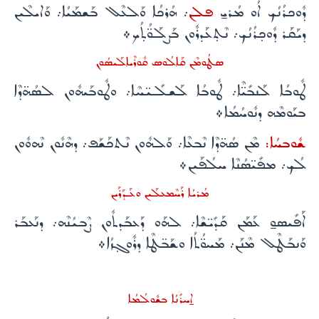
ܕܽܘܟܪܳܢܳܟ ܐܳܘ ܡܳܪܝ̱
ܦܠܢ
܇ ܗܳܪܟܳܐ ܘܰܠܥܶܠ ܒܰܫܡܰܝܳܐ܇ ܘܰܐܝܠܶܝܢ
ܕܝܰܩܰܪ ܕܽܘܟ̣ܪܳܢܳܟ܇ ܢܶܬ̣ܥܰܕܪܽܘܢ ܒܰܨܠܰܘ̈ܳܬ̣ܳܟ܀
ܣܛܳܘܡܶܢ ܩܰܐܠܳܘܣ ܩܽܘܪܶܝܐܠܰܝܣܳܘܢ
ܛܽܘܒܳܐ ܠܰܢܒܺܝ̈ܶܐ܇ ܛܽܘܒܳܐ ܠܰܫܠܺܝ̈ܚܶܐ܇ ܘܛܽܘܒܰܝܗܽܘܢ ܠܣܳܗ̈ܕܶܐ
ܒܝܰܘܡܶܗ ܕܢܽܘܚܳܡܳܐ܀
ܫܽܘܒܚܳܐ:
ܡܶܢ ܣܳܗ̈ܕܶܐ ܢܶܒܥܶܐ܇ ܘܰܠܗܽܘܢ ܢܶܬܟܰܫܰܦ܇ ܕܗܶܢܽܘܢ ܢܶܗܘܽܘܢ
ܠܳܟ܇ ܡܦܺܝ̈ܣܳܢܶܐ ܚܠܳܦܰܝܢ܀
ܡܳܪܝܳܐ ܪܰܚܶܡܥܠܰܝܢ ܘܥܰܕܰܪܰܝܢ
ܐܰܦܺܝܣܘ̱ ܥܰܡܰܢ ܩܰܕܺܝ̈ܫܶܐ܇ ܠܗܰܘ ܕܰܥܒܰܕܬܽܘܢ ܨܶܒܝܳܢܶܗ܇ ܕܢܰܥܒܰܪ
ܘܰܢܒܰܛܶܠ ܡܶܢܰܢ܇ ܡܰܚܘ̈ܳܬܳܐ ܘܫܰܒ̈ܛܶܐ ܕܪܽܘܓ̣ܙܳܐ܀
ܐ̱ܚܪܺܢܳܐ ܒܫܽܘܠܳܡܳܐ