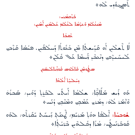
ܬܶܣܓܘܽܕܝ ܠܶܗ܀
ܒܰܪܶܟܡܳܪܝ:
ܡܶܢܥܳܠܰܡ ܘܰܥܕܰܡܳܐ ܠܥܳܠܰܡ ܥܳܠܡܺܝܢ ܐܰܡܺܝܢ:
ܥܶܩܒܳܐ
ܠܳܐ ܬܶܫܠܶܝܢ ܐܳܘ ܩܰܕܺܝܫܬܳܐ ܡܶܢ ܒܳܥܽܘܬܳܐ ܕܰܚܠܳܦܰܝܢ. ܦܝܳܣܳܐ ܩܰܪܶܒܝ̱
ܠܺܝܚܺܝܕܶܟܝ̱ ܕܢܶܥܒܶܕ ܪ̈ܰܚܡܶܐ ܥܰܠ ܟܽܠܰܢ܀
ܣܛܳܘܡܶܢ ܩܰܐܠܳܘܣ ܩܽܘܪܶܝܐܠܰܝܣܳܘܢ
ܕܝܳܠܕܰܬ ܐܰܠܳܗܳܐ
ܗܰܘ ܪܺܝܫ ܡܰܠܰܐܟ̣̈ܶܐ܇ ܫܠܳܡܳܐ ܐܰܝܬܺܝ ܠܒܰܪ̱ܬ̣ ܕܰܘܺܝܕ܇ ܣܰܒܪܳܗ̇
ܘܶܐܡܰܪ ܠܳܗ̇܇ ܕܡܳܪܝ̱ ܥܰܡܶܟ̣ܝ̱ ܘܡܶܢܶܟ̣ܝ̱ ܕܳܢܰܚ܀
ܫܽܘܒܚܳܐ:
ܐܶܠܦܳܐ ܗܘܳܬ̣ ܡܰܪܝܰܡ܇ ܛܶܥܢܰܬ̣ ܙܰܝܚܰܬ ܝܰܩܰܪܬܶܗ܇ ܠܗܰܘ
ܩܽܘܒܰܪܢܺܝܛܺܝ܇ ܡܳܪܳܐ ܕܟܽܠܗܶܝܢ ܒܶܪ̈ܝܳܬ̣ܳܐ܀