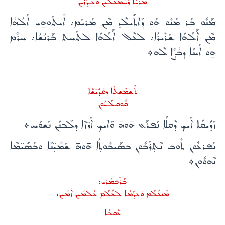
ܡܳܪܝܳܐ ܪܰܚܶܡܥܠܰܝܢ ܘܥܰܕܰܪܰܝܢ
ܡܰܢܽܘ ܒܰܪ ܡܰܢܽܘ ܗܰܘ ܕܶܐܬܺܝܠܶܕ ܡܶܢ ܡܰܪܝܰܡ܇ ܐܺܝܬܰܘܗ̱ܝ ܐܰܠܳܗܳܐ
ܡܶܢ ܐܰܠܳܗܳܐ ܫܰܪܺܝܪܳܐ܇ ܠܥܶܠ ܐܰܠܳܗܳܐ ܠܬܰܚܬ ܒܰܪܢܳܫܳܐ܇ ܚܪܶܡ
ܗ̱ܘ ܐܰܝܢܳܐ ܕܒܳܨܶܐ ܠܶܗ܀
ܬܶܫܡܶܫܬܳܐ ܕܩܰܕܺܝ̈ܫܶܐ
ܩܽܘܩܠܺܝܳܘܢ
ܙܰܕܺܝܩܳܐ ܐܰܝܟ ܕܶܩܠܳܐ ܢܰܦܪܰܥ ܗ̄ܘܗ̄ ܘܰܐܝܟ ܐܰܪ̈ܙܶܐ ܕܠܶܒܢܳܢ ܢܰܫܘܰܚ܀
ܢܰܦܪܥܽܘܢ ܬܽܘܒ ܢܶܬ̣ܪܰܒܽܘܢ ܒܣܰܝܒܽܘܬ̣ܳܐ ܗ̄ܘܗ̄ ܫܰܡܺܝ̣̈ܢܶܐ ܘܒܰܣܺܝ̈ܡܶܐ
ܢܶܗܘܽܘܢ܀
ܒܰܪܶܟܡܳܪܝ:
ܡܶܢܥܳܠܰܡ ܘܰܥܕܰܡܳܐ ܠܥܳܠܰܡ ܥܳܠܡܺܝܢ ܐܰܡܺܝܢ:
ܥܶܩܒܳܐ