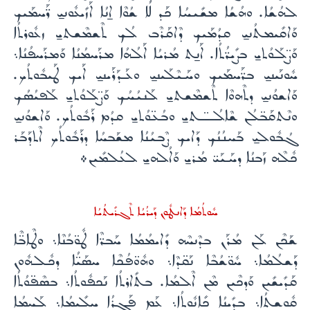
ܠܗܳܫܳܐ. ܘܗܳܫܳܐ ܡܫܺܝܚܳܐ ܟܰܕ ܠܳܐ ܫܳܘܶܐ ܐ̱ܢܳܐ ܐܰܙܺܝܥܽܘܢܝ̱ ܪ̈ܰܚܡܰܝܟ
ܘܰܐܩܺܝܡܬܳܢܝ̱ ܩܕܳܡܰܝܟ ܕܶܐܩܰܪܶܒ ܠܳܟ ܬܶܫܡܶܫܬܝ̱ ܙܥܽܘܪܬܳܐ
ܘܰܨ̈ܠܰܘܳܬܝ̱ ܒܨܺܝܪ̈ܳܬܳܐ. ܐܰܢ̱ܬ ܡܳܪܝܳܐ ܐܰܠܳܗܳܐ ܡܪܰܚܡܳܢܳܐ ܘܰܡܪܰܚܦܳܢܳܐ܆
ܚܽܘܢܰܝܢܝ̱ ܒܪ̈ܰܚܡܰܝܟ ܘܚܰܝܶܠܰܝܢܝ̱ ܘܥܰܕܰܪܰܝܢܝ̱ ܐܰܝܟ ܛܰܝܒܽܘܬܳܟ.
ܘܰܐܫܘܳܢܝ̱ ܕܬܶܗܘܶܐ ܬܶܫܡܶܫܬܝ̱ ܠܰܢܝܳܚܳܟ ܘܰܨ̈ܠܰܘܳܬܝ̱ ܠܰܦܝܳܣܳܟ
ܘܢܶܬܩܰܒ̈ܠܳܢ ܫܶܐܠܳــ̈ـܬܝ̱ ܘܒܳܥ̈ܘܳܬܝ̱ ܩܕܳܡ ܪܰܒܽܘܬܳܟ. ܘܰܐܫܘܳܢܝ̱
ܓܳܒܽܘܠܝ̱ ܒܰܚܢܳܢܳܟ ܕܰܐܝܟ ܨܶܒܝܳܢܳܐ ܡܫܰܒܚܳܐ ܕܪܰܒܽܘܬܳܟ ܐܶܬܕܰܒܰܪ
ܟܽܠܶܗ ܙܰܒܢܳܐ ܕܚܰܝܰܝ̈ ܡܳܪܝ̱ ܘܰܐܠܳܗܝ̱ ܠܥܳܠܡܺܝܢ܀
ܚܽܘܬܳܡܳܐ ܕܰܐܢܛܽܘܢ ܕܰܝܪܳܝܳܐ ܬܶܓܪܺܝܬܳܝܳܐ
ܫܰܟܶܢ ܠܰܢ ܡܳܪܰܢ ܒܕܶܢܚܶܗ ܕܺܐܝܡܳܡܳܐ ܚܰܒܪ̈ܶܐ ܛܽܘ̈ܒܳܢܶܐ܆ ܘܛܶܐܒ̈ܶܐ
ܕܰܫܠܳܡܳܐ܆ ܚܽܘ̈ܫܳܒܶܐ ܢܰܩ̈ܕܶܐ܆ ܘܗܽܘ̈ܦܳܟܶܐ ܚܣܰܝ̈ܳܐ ܕܟܽܠܗܽܘܢ
ܩܰܕܺܝܫܺܝܢ ܘܰܕܟܶܝܢ ܡܶܢ ܐܶܠܡܳܐ. ܒܬܺܐܪܬܳܐ ܢܰܟܦܽܘܬܳܐ܆ ܒܣܶܦ̈ܘܳܬܳܐ
ܩܽܘܫܬܳܐ܆ ܒܕܺܝܢܳܐ ܟܺܐܢܽܘܬܳܐ܆ ܥܰܡ ܦܰܓܪܳܐ ܚܠܺܝܡܳܐ܆ ܠܰܚܡܳܐ