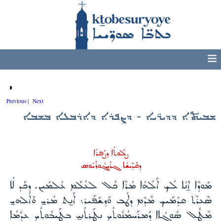
◑
Previous |
Next
ܫܒܝܬܐ ܕܕܝܪ̈ܝܐ - ܕܨܦܪܐ ܕܐܪܒܥܐ ܒܫܒܐ
ܨܠܽܘܬܳܐ ܕܨܰܦܪܳܐ
ܕܩܰܕܺܝܫܳܐ ܓܪܺܝ̣ܓܳܘܪܺܝܳܘܣ
ܡܰܘܕܶܐ ܐ̱ܢܳܐ ܠܳܟ ܐܰܠܳܗܳܐ ܡܳܪܶܐ ܟܽܠ ܠܥܳܠܰܡ ܥܳܠܡܺܝܢ. ܕܟܰܕ ܠܳܐ
ܣܶܥܪܶܬ ܩܕܳܡܰܝܟ ܡܶܕܶܡ ܕܛܳܒ ܘܰܕܫܰܦܺܝܪ܆ ܐܰܢ̱ܬ ܡܳܪܝ̱ ܘܰܐܠܳܗܝ̱
ܡܶܛܽܠ ܣܽܘܓܳܐܐ ܕܰܡܪܰܚܡܳܢܽܘܬܳܟ ܢܛܰܪܬܳܢܝ̱ ܒܛܰܝܒܽܘܬܳܟ ܥܕܰܡܳܐ